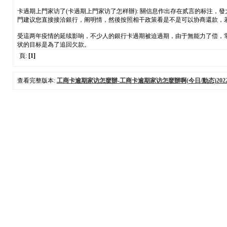
卡過期上門家访了(卡過期上門家访了怎样辦): 關信息作出存在贰言的标注
門建议您直接接洽銀行，阐明情，然後按照相干政策看是不是可以协商還款，若是
受這两年疫情的延续影响，不少人的銀行卡過期被迫過期，由于無能力了偿，
状的目标是為了追回欠款。
頁:
[1]
查看完整版本:
工商卡逾期家访怎麼辦-工商卡逾期家访怎麼辦啊(今日/動态)2022已