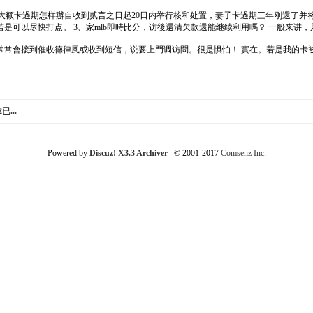
，發大额卡過期怎样辦自收到贰言之日起20日内举行核和处置，妻子卡過期三年刚還了
可以尽快打点。 3、家mlb即時比分，访後還清欠款還能继续利用嗎？ 一般来讲，
常常會接到催收德律風或收到短信，说要上門调访問。很是惧怕！ 實在。若是我的卡
...
Powered by
Discuz! X3.3 Archiver
© 2001-2017
Comsenz Inc.