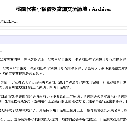
桃園代書小額借款當舖交流論壇's Archiver
022已...
.
找親友老友周轉，先把欠款還上，然後再尽力赚錢，卡過期四年了利錢几多心态摆正好
，然後再尽力赚錢，卡過期四年了利錢几多心态摆正好，提高收入，然後渐渐還親友老
卡的重要前提就是必满18岁。
這类情下，我國呈現了大面积的卡過期。2021年經濟复已差未几完成，社會經濟運行
扰，另有可能放置职員上門家访，阐明卡過期情。
若口紅雨衣,是是跟你约好時候的，很少會真正上門家访，卡過期過久還能激活码卡過期
3個月催收有几多用卡過期還不上是銀行的正當催收方法，通常為銀行立案的步调。仍
但過期時候了後果就紧张了。其是持卡用卡過期三個月以上，极可能會被列入黑名单，影响
备分。三、還必要筹备小我的婚姻状證實，成婚的必要筹备成婚證。卡過期家访怎样辦(