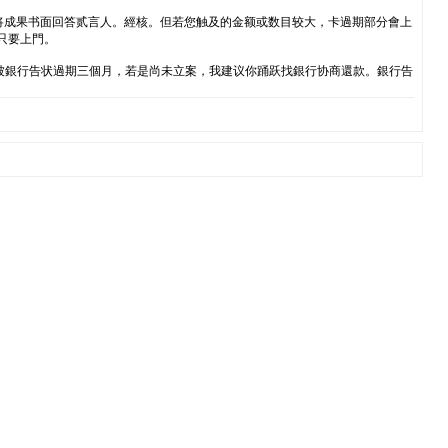
并将成果书面回答贰言人。經核。但若您触及的金额或数目较大，卡過期部分會上
只要上門。
被銀行告状過期三個月，若是尚未立案，我建议你踊跃找銀行协商還款。銀行告