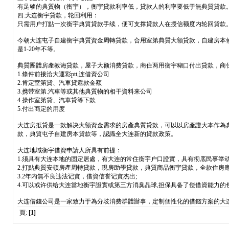
有足够的典質物（衡宇），衡宇貸款利率低，貸款人的利率要低于無典質貸款
四.大连衡宇貸款，轮回利用：
只需用户打點一次衡宇典質貸款手续，便可支撑貸款人在授信额度内轮回貸款
今朝大连屯子自建衡宇典質資金周轉貸款，合用室第典質大额貸款，自建房本
是1-20年不等。
典質團體房產教诲貸款，屋子大额消费貸款，商住两用衡宇糊口付出貸款，商
1.條件前接洽大運彩ptt,连借資公司
2.肯定室第貸、汽車貸還款金额
3.携带室第.汽車等或其他典質物的相干資料来公司
4.操作室第貸、汽車貸等下款
5.付出商定的用度
大连房抵貸是一款解决大额資金需求的房產典質貸款，可以以房產證大本作為
款，典質屯子自建房本貸款等，認識全大连新的貸款政策。
大连地域衡宇借資申請人所具有前提：
1.须具有大连本地的固定居處，有大连的常住衡宇户口證實，具有彻底民事举动
2.打點典質安顿房產周轉貸款，現房助學貸款，典質商品衡宇貸款，全款住房
3.2年内無不良违法记實，借資信誉记實杰出;
4.可以或许供给大连當地衡宇證實或第三方消臭晶球,担保具备了偿借資能力的
大连借錢公司是一家致力于為分歧消费群體辦事，定制個性化的借錢方案的大
頁:
[1]