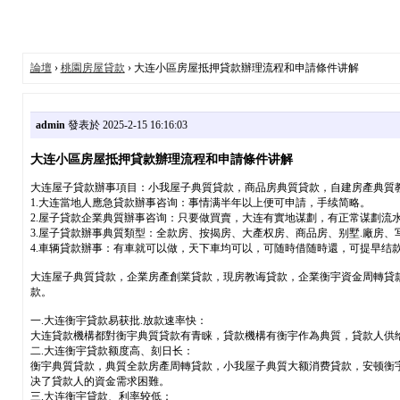
論壇
›
桃園房屋貸款
› 大连小區房屋抵押貸款辦理流程和申請條件讲解
admin
發表於 2025-2-15 16:16:03
大连小區房屋抵押貸款辦理流程和申請條件讲解
大连屋子貸款辦事項目：小我屋子典質貸款，商品房典質貸款，自建房產典質
1.大连當地人應急貸款辦事咨询：事情满半年以上便可申請，手续简略。
2.屋子貸款企業典質辦事咨询：只要做買賣，大连有實地谋劃，有正常谋劃流
3.屋子貸款辦事典質類型：全款房、按揭房、大產权房、商品房、别墅.廠房、
4.車辆貸款辦事：有車就可以做，天下車均可以，可随時借随時還，可提早结
大连屋子典質貸款，企業房產創業貸款，現房教诲貸款，企業衡宇資金周轉貸款
款。
一.大连衡宇貸款易获批.放款速率快：
大连貸款機構都對衡宇典質貸款有青睐，貸款機構有衡宇作為典質，貸款人供
二.大连衡宇貸款额度高、刻日长：
衡宇典質貸款，典質全款房產周轉貸款，小我屋子典質大额消费貸款，安顿衡宇
决了貸款人的資金需求困難。
三.大连衡宇貸款、利率较低：