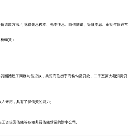
貸還款方法:可觉得先息後本、先本後息、随借随還、等额本息。审批年限通常
過桥轉貸：
典質團體屋子商務勾當貸款，典質商住衡宇商務勾當貸款，二手室第大额消费貸
收入来历，具有了偿借資的能力;
连工資信誉借錢等各種典質借錢營業的辦事公司。