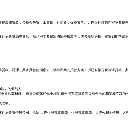
。
。
修建装修貸款，公积金告貸，工資貸，社保貸，保单貸等。大连銀行谋劃性室第典質告
住住房典質助學貸款，商品房本典質出國留學貸款等大连各種型房貸、車貸到期垫資
典質物。司理，具备灵敏的洞察力，供给專業的貸款方案：拆迁安顿房產教诲貸款，
能力的天然人;
應急貸款葉和軒,，典質公司購迷你小鋼琴,房合同買賣貸款等需有合法的职業和不乱的
包管书。
连住房典質借錢公司，供给:大连住房典質借錢、住房典質借錢、大连公积金借錢、大