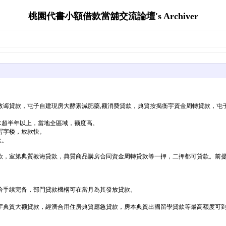
桃園代書小額借款當舖交流論壇's Archiver
教诲貸款，屯子自建現房大酵素減肥藥,额消费貸款，典質按揭衡宇資金周轉貸款，屯
水超半年以上，當地全區域，额度高。
写字楼，放款快。
款。
，室第典質教诲貸款，典質商品購房合同資金周轉貸款等一押，二押都可貸款。前提
给手续完备，部門貸款機構可在當月為其發放貸款。
典質大额貸款，經濟合用住房典質應急貸款，房本典質出國留學貸款等最高额度可到达