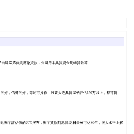
子自建室第典質應急貸款，公司房本典質資金周轉貸款等
欠好，信誉欠好，等均可操作，只要大连典質屋子評估150万以上，都可貸
衡宇評估值的70%摆布，衡宇貸款刻泡腳袋,日最长可达30年，很大水平上解