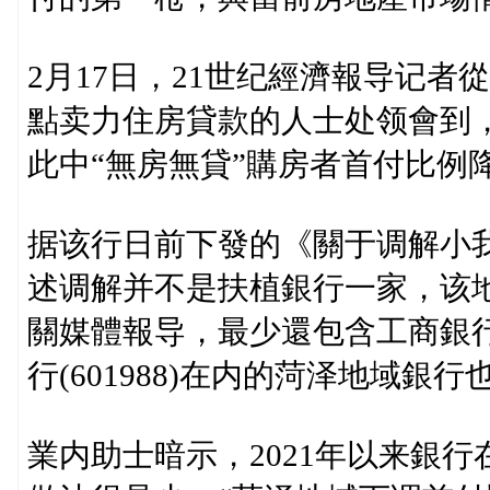
2月17日，21世纪經濟報导记者從
點卖力住房貸款的人士处领會到
此中“無房無貸”購房者首付比例降
据该行日前下發的《關于调解小
述调解并不是扶植銀行一家，该
關媒體報导，最少還包含工商銀行(60
行(601988)在内的菏泽地域
業内助士暗示，2021年以来銀