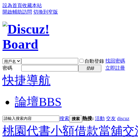
設為首頁
收藏本站
開啟輔助訪問
切換到窄版
找回密碼
自動登錄
密碼
立即註冊
登錄
快捷導航
論壇
BBS
搜索
熱搜:
活動
交友
discuz
搜索
桃園代書小額借款當舖交