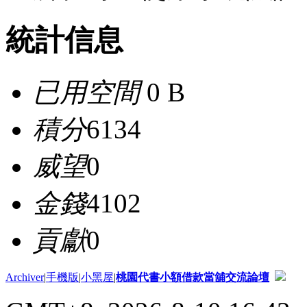
統計信息
已用空間
0 B
積分
6134
威望
0
金錢
4102
貢獻
0
Archiver
|
手機版
|
小黑屋
|
桃園代書小額借款當舖交流論壇