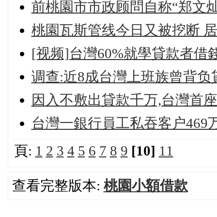
前桃園市市政顾問自称“郑文灿
桃園瓦斯管线今日又被挖断 
[视频]台灣60%就學貸款者借
调查:近8成台灣上班族曾背负
因入不敷出貸款千万,台灣首座
台灣一銀行員工私吞客户469
頁:
1
2
3
4
5
6
7
8
9
[10]
11
查看完整版本:
桃園小額借款