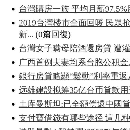
台灣購房一族 平均月薪97.5
2019台灣楼市全面回暖 民眾
新...
(0篇回復)
台灣女子瞒母陪酒還房貸 遭
广西首例夫妻均系台胞公积金
銀行房貸略顯“鬆動”利率重返
远雄建設拟筹35亿台币貸款
土库曼斯坦:已全額偿還中國貸
支付寶借錢有哪些途径 這几