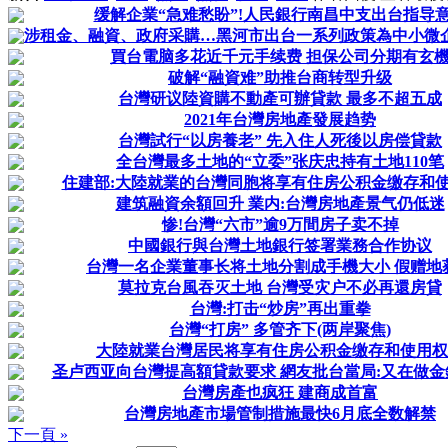
缓解企業“急难愁盼”!人民銀行南昌中支出台指导
涉租金、融資、政府采購…黑河市出台一系列政策為中小微
買台電脑多花近千元手续费 担保公司分期有玄
破解“融資难”助推台商转型升级
台灣研议陸資購不動產可辦貸款 最多不超五成
2021年台灣房地產發展趋势
台灣試行“以房養老” 先入住人死後以房偿貸款
全台灣最多土地的“立委”张庆忠持有土地110笔
住建部:大陸就業的台灣同胞将享有住房公积金缴存和
建筑融資余額回升 業内:台灣房地產景气仍低迷
惨!台灣“六市”逾9万間房子卖不掉
中國銀行與台灣土地銀行签署業務合作协议
台灣一名企業董事长将土地分割成手機大小 假赠地
莫拉克台風吞灭土地 台灣受灾户不必再還房貸
台灣:打击“炒房”再出重拳
台灣“打房” 多管齐下(两岸聚焦)
大陸就業台灣居民将享有住房公积金缴存和使用权
圣卢西亚向台灣提高額貸款要求 網友批台當局:又在做金
台灣房產也疯狂 建商成首富
台灣房地產市場管制措施最快6月底全数解禁
下一頁 »