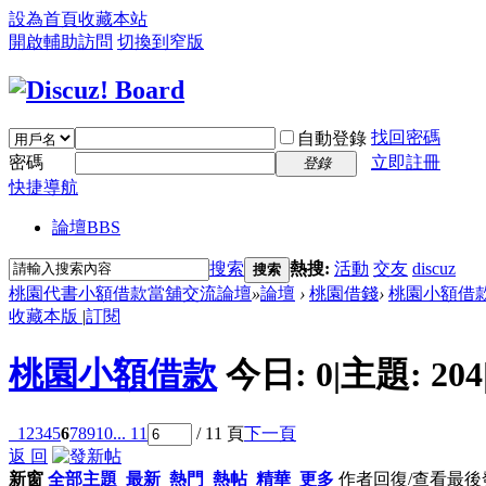
設為首頁
收藏本站
開啟輔助訪問
切換到窄版
找回密碼
自動登錄
密碼
立即註冊
登錄
快捷導航
論壇
BBS
搜索
熱搜:
活動
交友
discuz
搜索
桃園代書小額借款當舖交流論壇
»
論壇
›
桃園借錢
›
桃園小額借
收藏本版
|
訂閱
桃園小額借款
今日:
0
|
主題:
204
1
2
3
4
5
6
7
8
9
10
... 11
/ 11 頁
下一頁
返 回
新窗
全部主題
最新
熱門
熱帖
精華
更多
作者
回復/查看
最後