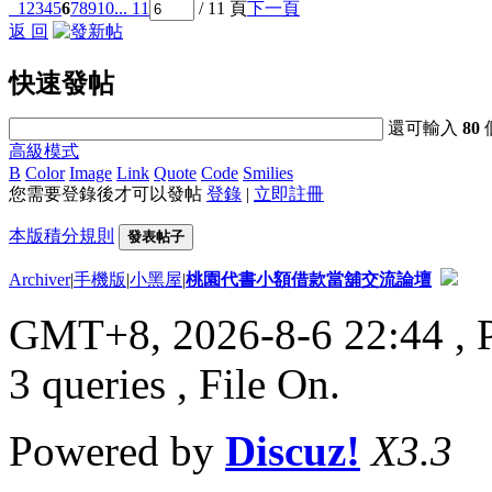
1
2
3
4
5
6
7
8
9
10
... 11
/ 11 頁
下一頁
返 回
快速發帖
還可輸入
80
高級模式
B
Color
Image
Link
Quote
Code
Smilies
您需要登錄後才可以發帖
登錄
|
立即註冊
本版積分規則
發表帖子
Archiver
|
手機版
|
小黑屋
|
桃園代書小額借款當舖交流論壇
GMT+8, 2026-8-6 22:44
, 
3 queries , File On.
Powered by
Discuz!
X3.3