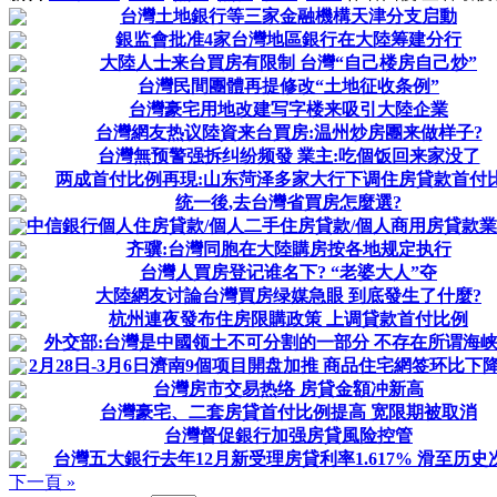
台灣土地銀行等三家金融機構天津分支启動
銀监會批准4家台灣地區銀行在大陸筹建分行
大陸人士来台買房有限制 台灣“自己楼房自己炒”
台灣民間團體再提修改“土地征收条例”
台灣豪宅用地改建写字楼来吸引大陸企業
台灣網友热议陸資来台買房:温州炒房團来做样子?
台灣無预警强拆纠纷频發 業主:吃個饭回来家没了
两成首付比例再現:山东菏泽多家大行下调住房貸款首付
统一後,去台灣省買房怎麼選?
中信銀行個人住房貸款/個人二手住房貸款/個人商用房貸款
齐骥:台灣同胞在大陸購房按各地规定执行
台灣人買房登记谁名下? “老婆大人”夺
大陸網友讨論台灣買房绿媒急眼 到底發生了什麼?
杭州連夜發布住房限購政策 上调貸款首付比例
外交部:台灣是中國领土不可分割的一部分 不存在所谓海
2月28日-3月6日濟南9個项目開盘加推 商品住宅網签环比下降1
台灣房市交易热络 房貸金額冲新高
台灣豪宅、二套房貸首付比例提高 宽限期被取消
台灣督促銀行加强房貸風险控管
台灣五大銀行去年12月新受理房貸利率1.617% 滑至历史
下一頁 »