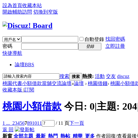
設為首頁
收藏本站
開啟輔助訪問
切換到窄版
找回密碼
自動登錄
密碼
立即註冊
登錄
快捷導航
論壇
BBS
搜索
熱搜:
活動
交友
discuz
搜索
桃園代書小額借款當舖交流論壇
»
論壇
›
桃園借錢
›
桃園小額借
收藏本版
|
訂閱
桃園小額借款
今日:
0
|
主題:
204
1 ...
2
3
4
5
6
7
8
9
10
11
/ 11 頁
下一頁
返 回
新窗
全部主題
最新
熱門
熱帖
精華
更多
作者
回復/查看
最後