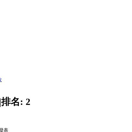
款
|
排名:
2
發表