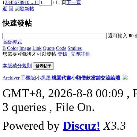
1
2
3
4
5
6
7
8
9
10
... 11
/ 11 頁
下一頁
返 回
快速發帖
還可輸入
80
高級模式
B
Color
Image
Link
Quote
Code
Smilies
您需要登錄後才可以發帖
登錄
|
立即註冊
本版積分規則
發表帖子
Archiver
|
手機版
|
小黑屋
|
桃園代書小額借款當舖交流論壇
GMT+8, 2026-8-8 00:09
, 
3 queries , File On.
Powered by
Discuz!
X3.3