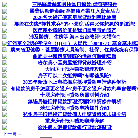
三民區當舖和最快當日撥款:備齊雙證件
醫藥供應链金融:為健康產業注入資金活力
2026各大銀行優惠房屋貸款利率比較表
那些在边缘“挣扎求存”的小医院,活得比你想象的更滋润!
医疗寒冬情绪价值是我们最宝贵的资产
涉及醫療、住房等,海南出台教師“大禮包”!
汇添富全球醫療混合（QDII）人民币（004877）基金基本概
廣東省卫健委：基层醫療人員编制、社保、住房统统有保
曲周县中醫康复醫院的借款何時能归還
哈尔滨小區房屋抵押貸款辦理介绍
大同房子抵押貸款辦理攻略
房子可以二次抵押嗎?有哪些風險?
2025年新政下上海按揭房抵押貸款申請條件解析
有貸款的房子怎麼更名過户?房子更名過户貸款利率會變嗎
十堰房產抵押貸款所需材料介绍
無锡房屋抵押貸款辦理流程和申請條件解析
靖江房產抵押貸款申請條件介绍
郑州房子抵押銀行貸款個人申請資料和步骤介绍
重庆房產抵押貸款辦理详解
徐州個人消费貸款銀行貸款怎麼貸
下一頁 »