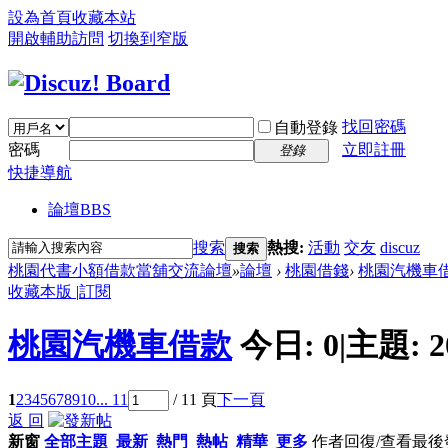
設為首頁
收藏本站
開啟輔助訪問
切換到窄版
找回密碼
自動登錄
密碼
立即註冊
登錄
快捷導航
論壇
BBS
搜索
熱搜:
活動
交友
discuz
搜索
桃園代書小額借款當舖交流論壇
»
論壇
›
桃園借錢
›
桃園汽機車
收藏本版
|
訂閱
桃園汽機車借款
今日:
0
|
主題:
2
1
2
3
4
5
6
7
8
9
10
... 11
/ 11 頁
下一頁
返 回
新窗
全部主題
最新
熱門
熱帖
精華
更多
作者
回復/查看
最後