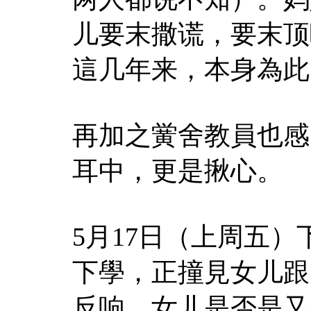
儿要末撒谎，要末顶
這几年来，本身為此
再加之黉舍教員也感
耳中，更是揪心。
5月17日（上周五
下學，正撞見女儿跟
反响，女儿是否是又