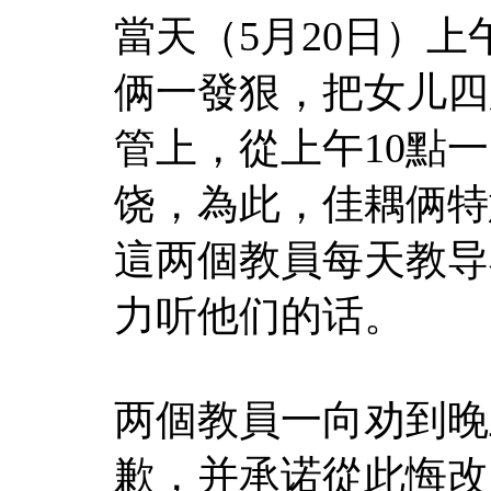
當天（5月20日）上
俩一發狠，把女儿四
管上，從上午10點
饶，為此，佳耦俩特
這两個教員每天教导
力听他们的话。
两個教員一向劝到晚
歉，并承诺從此悔改