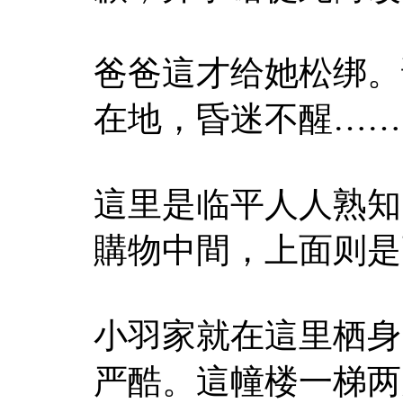
爸爸這才给她松绑。
在地，昏迷不醒……
這里是临平人人熟知
購物中間，上面则是
小羽家就在這里栖身
严酷。這幢楼一梯两