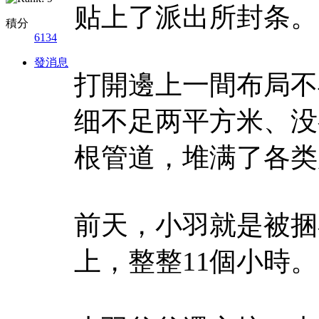
贴上了派出所封条。
積分
6134
發消息
打開邊上一間布局不
细不足两平方米、没
根管道，堆满了各类
前天，小羽就是被捆
上，整整11個小時。