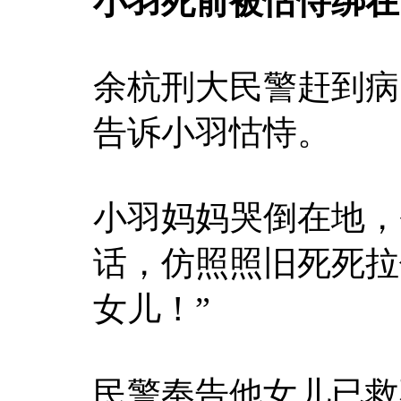
小羽死前被怙恃绑在
余杭刑大民警赶到病
告诉小羽怙恃。
小羽妈妈哭倒在地，
话，仿照照旧死死拉
女儿！”
民警奉告他女儿已救