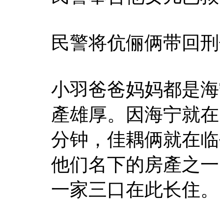
民警将伉俪俩带回刑
小羽爸爸妈妈都是海
產雄厚。因海宁就在
分钟，佳耦俩就在临
他们名下的房產之一
一家三口在此长住。