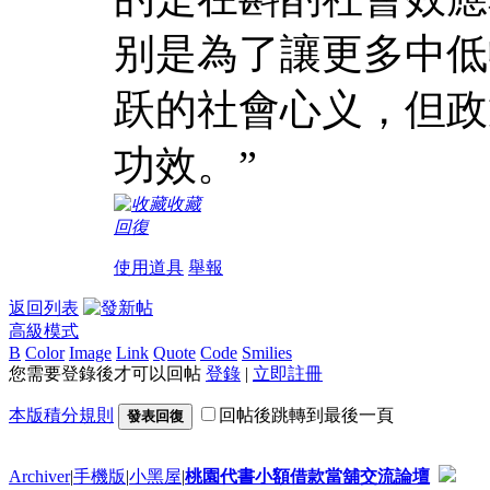
别是為了讓更多中低
跃的社會心义，但政
功效。”
收藏
回復
使用道具
舉報
返回列表
高級模式
B
Color
Image
Link
Quote
Code
Smilies
您需要登錄後才可以回帖
登錄
|
立即註冊
本版積分規則
回帖後跳轉到最後一頁
發表回復
Archiver
|
手機版
|
小黑屋
|
桃園代書小額借款當舖交流論壇