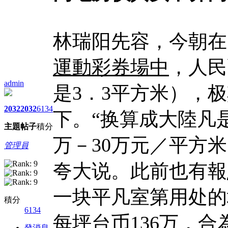
林瑞阳先容，今朝在
運動彩券場中
，人民
admin
是3．3平方米），
2032
2032
6134
下。“换算成大陸凡
主題
帖子
積分
万－30万元／平方
管理員
夸大说。此前也有報
一块平凡室第用处的
積分
6134
每坪台币136万，合
發消息