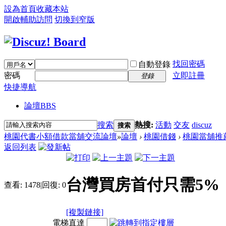
設為首頁
收藏本站
開啟輔助訪問
切換到窄版
找回密碼
自動登錄
密碼
立即註冊
登錄
快捷導航
論壇
BBS
搜索
熱搜:
活動
交友
discuz
搜索
桃園代書小額借款當舖交流論壇
»
論壇
›
桃園借錢
›
桃園當舖推
返回列表
台灣買房首付只需5%
查看:
1478
|
回復:
0
[複製鏈接]
電梯直達