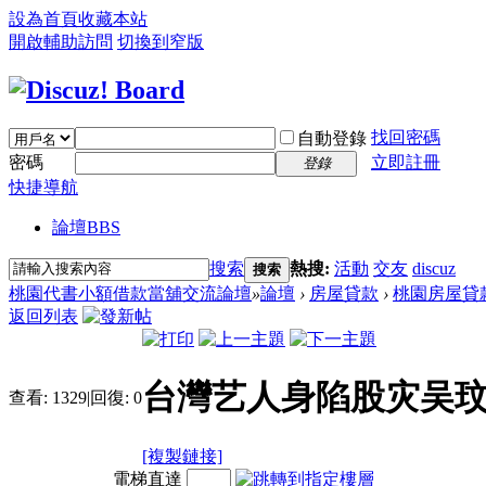
設為首頁
收藏本站
開啟輔助訪問
切換到窄版
找回密碼
自動登錄
密碼
立即註冊
登錄
快捷導航
論壇
BBS
搜索
熱搜:
活動
交友
discuz
搜索
桃園代書小額借款當舖交流論壇
»
論壇
›
房屋貸款
›
桃園房屋貸
返回列表
台灣艺人身陷股灾吴玟
查看:
1329
|
回復:
0
[複製鏈接]
電梯直達