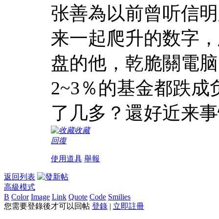
张善為以前曾听信明
来一起爬升的数字，
盘的他，乾脆關電脑
2~3％的基金都跌成
了几多？還好近来事
收藏
回復
使用道具
舉報
返回列表
高級模式
B
Color
Image
Link
Quote
Code
Smilies
您需要登錄後才可以回帖
登錄
|
立即註冊