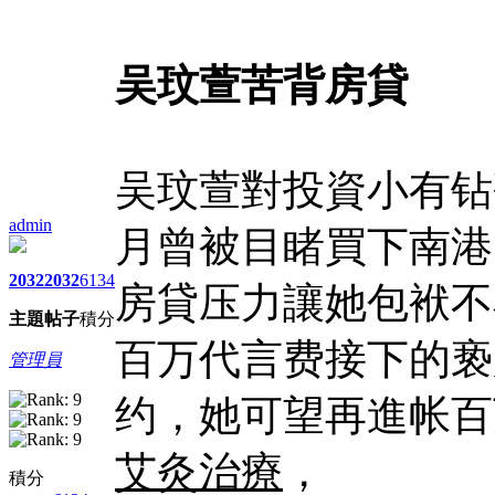
吴玟萱苦背房貸
吴玟萱對投資小有钻
admin
月曾被目睹買下南港的
2032
2032
6134
房貸压力讓她包袱不
主題
帖子
積分
百万代言费接下的亵
管理員
约，她可望再進帐百
艾灸治療
，
積分